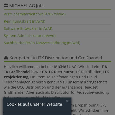
MICHAEL AG Jobs
Vertriebsmitarbeiter/in B2B (m/w/d)
Reinigungskraft (m/w/d)
Software-Entwickler (m/w/d)
System-Administrator (m/w/d)
Sachbearbeiter/in Netzvermarktung (m/w/d)
Kompetent in ITK Distribution und Großhandel
Herzlich willkommen bei der
MICHAEL
AG! Wir sind ein
IT &
TK Großhandel
bzw.
IT & TK Distributor.
TK Distribution,
ITK
Projektierung,
On Premise Telefonanlagen und Cloud
Telefonanlagen gehören genauso zu unserem Kerngeschäft
wie die UCC Distribution und der ergänzende Headset
Großhandel. Aber auch als Distributor für Videoübewachung
haben wir uns am Markt etabliert.
×
Cookies auf unserer Website
Wir sind Ihr starker Partner, wenn es um Dropshipping, 3PL
(Third Party Logistics) und Fulfillment geht. Wir schicken Ihre