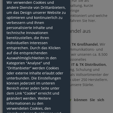
bestellte Ware direkt zu Ihrem Kunden. Für Sie als
Wir verwenden Cookies und
Fachhändler bedeutet das keine Lagerhaltung, kurze
andere Dienste von Drittanbietern,
Versandwege zum Kunden und eine geringe
um das Design unserer Website zu
Eigenkapitalbindung. Wie genau das funktioniert und welche
optimieren und kontinuierlich zu
Services wir Ihnen anbieten können, erfahren Sie hier.
verbessern und Ihnen
personalisierte Inhalte und
IT Distributor und TK Großhandel aus
technische Innovationen
Niedersachsen
bereitzustellen, die Ihren
individuellen Interessen
Die
MICHAEL
AG ist ein etablierter
IT & TK Großhandel.
Wir
entsprechen. Durch das Klicken
sind seit 1984 erfolgreich in der Telekommunikations- und
auf die entsprechenden
Informationstechnik tätig. Dabei bieten wir unseren ca. 8.500
Auswahlmöglichkeiten in den
Händlern im In- und Ausland ein professionelles
Kategorien "Analyse" und
Leistungsprofil mit den Schwerpunkten
IT & TK Distribution,
"Drittanbieter“ werden Cookies
Warenhandel/-versand, Netzvermarktung, Schulung und
oder externe Inhalte erlaubt oder
Beratung. Schließlich liefern wir Ihnen als Vollsortimenter der
unterbunden. Die Einstellungen
Branche schnell über 20.000 Artikel von über 250 Herstellern.
können jederzeit im unteren
Beratung, Planung und Lösungen sind unsere Stärke.
Bereich einer jeden Seite unter
dem Link "Cookie" erreicht und
geändert werden. Weitere
Sie sind noch kein Kunde?
Hier
können Sie sich
Informationen zu den
registrieren
verwendeten Cookies, den