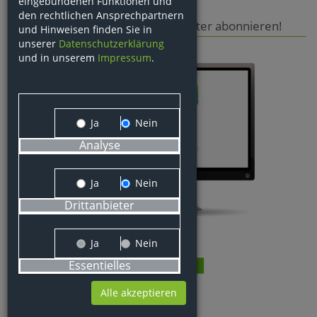
eingebundenen Funktionen und
den rechtlichen Ansprechpartnern
Jetzt den MICHAEL AG Newsletter abonnieren!
und Hinweisen finden Sie in
unserer
Datenschutzerklärung
und in unserem
Impressum
.
Ja
Nein
Analyse
Ja
Nein
Drittanbieter
Ja
Nein
Essentielles
Alle akzeptieren