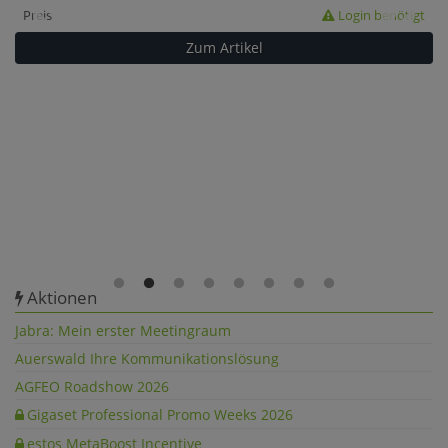
Preis
Preis
Preis
Preis
Preis
Preis
Login benötigt
Login benötigt
Login benötigt
Login benötigt
Login benötigt
Login benötigt
Zum Artikel
Zum Artikel
Zum Artikel
Zum Artikel
Zum Artikel
Zum Artikel
Aktionen
Jabra: Mein erster Meetingraum
Auerswald Ihre Kommunikationslösung
AGFEO Roadshow 2026
Gigaset Professional Promo Weeks 2026
estos MetaBoost Incentive