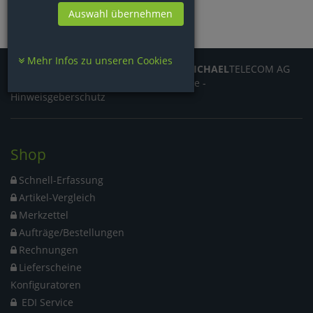
Auswahl übernehmen
Mehr Infos zu unseren Cookies
© 2026
MICHAEL
AG eine Marke der
MICHAEL
TELECOM AG
AGB
-
Datenschutz
-
Impressum
-
Cookie
-
Hinweisgeberschutz
Shop
Schnell-Erfassung
Artikel-Vergleich
Merkzettel
Aufträge/Bestellungen
Rechnungen
Lieferscheine
Konfiguratoren
EDI Service