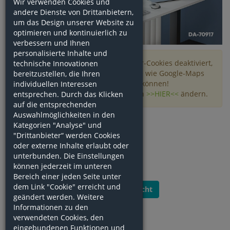
Wir verwenden Cookies und
andere Dienste von Drittanbietern,
um das Design unserer Website zu
optimieren und kontinuierlich zu
verbessern und Ihnen
personalisierte Inhalte und
Achtung!
Sie haben die Drittanbieter-Cookies deaktiviert,
technische Innovationen
so dass Sie sich Drittanbieter-Inhalte wie Google-Maps
bereitzustellen, die Ihren
oder Youtube-Videos nicht ansehen können!
individuellen Interessen
Sie können ihre Cookie-Einstellungen
>>HIER<<
ändern.
entsprechen. Durch das Klicken
auf die entsprechenden
Auswahlmöglichkeiten in den
Kategorien "Analyse" und
"Drittanbieter“ werden Cookies
oder externe Inhalte erlaubt oder
unterbunden. Die Einstellungen
können jederzeit im unteren
Bereich einer jeden Seite unter
dem Link "Cookie" erreicht und
Zurück zur Übersicht
geändert werden. Weitere
Informationen zu den
verwendeten Cookies, den
eingebundenen Funktionen und