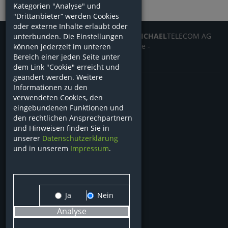
Kategorien "Analyse" und
"Drittanbieter“ werden Cookies
oder externe Inhalte erlaubt oder
© 2026
MICHAEL
AG eine Marke der
MICHAEL
TELECOM AG
unterbunden. Die Einstellungen
AGB
-
Datenschutz
-
Impressum
-
Cookie
-
können jederzeit im unteren
Hinweisgeberschutz
Bereich einer jeden Seite unter
dem Link "Cookie" erreicht und
geändert werden. Weitere
Informationen zu den
Shop
verwendeten Cookies, den
eingebundenen Funktionen und
Schnell-Erfassung
den rechtlichen Ansprechpartnern
und Hinweisen finden Sie in
Artikel-Vergleich
unserer
Datenschutzerklärung
Merkzettel
und in unserem
Impressum
.
Aufträge/Bestellungen
Rechnungen
Lieferscheine
Konfiguratoren
Ja
Nein
EDI Service
Analyse
Handel