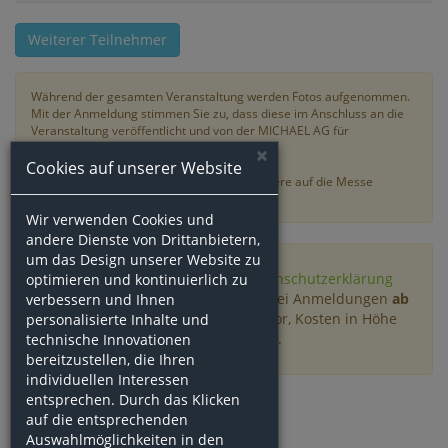
Weiterer Teilnehmer
Während der gesamten Veranstaltung werden Fotos aufgenommen.
Mit der Anmeldung stimmen Sie zu, dass diese im Anschluss an die
Veranstaltung veröffentlicht und von der MICHAEL AG für
Werbezwecke verwendet werden dürfen.
×
Cookies auf unserer Website
Wir bitten Sie davon abzusehen, Ihre Haustiere auf die Messe
mitzubringen.
Wir verwenden Cookies und
andere Dienste von Drittanbietern,
um das Design unserer Website zu
Ich habe die
AGB
, sowie die
Datenschutzerklärung
optimieren und kontinuierlich zu
gelesen und akzeptiere selbige. Bei Anmeldungen
ab
verbessern und Ihnen
der 5. Person
, behalten wir uns vor, Kosten in Höhe
personalisierte Inhalte und
von 59,-€ / pro Person zu erheben.
technische Innovationen
bereitzustellen, die Ihren
individuellen Interessen
entsprechen. Durch das Klicken
Anmelden
auf die entsprechenden
Auswahlmöglichkeiten in den