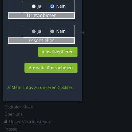
Ja
Nein
Aktionsübersicht
Drittanbieter
Produkt-News
Hersteller Übersicht
Ja
Nein
Autorisierungen & Partnerprogramme
RMA und Repair-Service
Essentielles
Smartphones & Telefone
Alle akzeptieren
Unternehmen
Auswahl übernehmen
News-Portal
Newsletter-Anmeldung
Jetzt Kunde werden
Mehr Infos zu unseren Cookies
Partner Programm
Jobs und Karriere
Digitaler Kiosk
Über uns
Unser Vertriebsteam
Presse