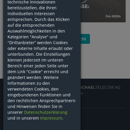
technische Innovationen
bereitzustellen, die Ihren
individuellen Interessen
entsprechen. Durch das Klicken
auf die entsprechenden
Auswahlmöglichkeiten in den
Kategorien "Analyse" und
Zurück zur Übersicht
"Drittanbieter“ werden Cookies
oder externe Inhalte erlaubt oder
unterbunden. Die Einstellungen
können jederzeit im unteren
Bereich einer jeden Seite unter
dem Link "Cookie" erreicht und
geändert werden. Weitere
Informationen zu den
© 2026
MICHAEL
AG eine Marke der
MICHAEL
TELECOM AG
verwendeten Cookies, den
AGB
-
Datenschutz
-
Impressum
-
Cookie
-
eingebundenen Funktionen und
Hinweisgeberschutz
den rechtlichen Ansprechpartnern
und Hinweisen finden Sie in
unserer
Datenschutzerklärung
und in unserem
Impressum
.
Shop