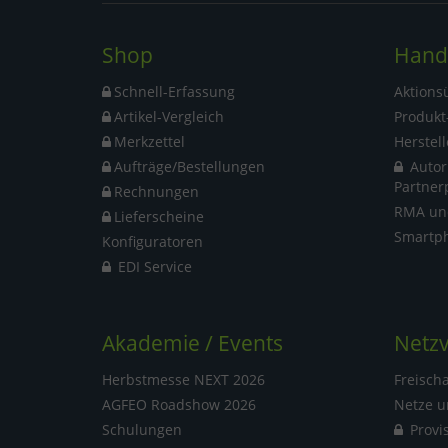
Shop
Hand
Schnell-Erfassung
Aktions
Artikel-Vergleich
Produk
Merkzettel
Herstel
Aufträge/Bestellungen
Autor
Partne
Rechnungen
RMA und
Lieferscheine
Smartph
Konfiguratoren
EDI Service
Akademie / Events
Netz
Herbstmesse NEXT 2026
Freisch
AGFEO Roadshow 2026
Netze u
Schulungen
Provi