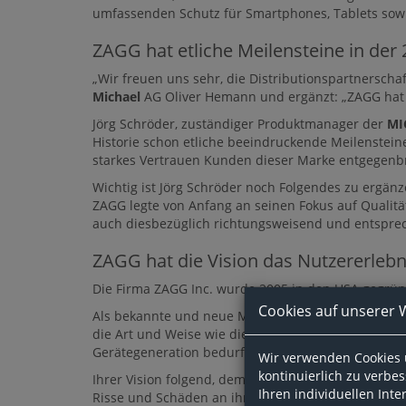
umfassenden Schutz für Smartphones, Tablets sowi
ZAGG hat etliche Meilensteine in der 
„Wir freuen uns sehr, die Distributionspartnersch
Michael
AG Oliver Hemann und ergänzt: „ZAGG hat 
Jörg Schröder, zuständiger Produktmanager der
MI
Historie schon etliche beeindruckende Meilensteine
starkes Vertrauen Kunden dieser Marke entgegenbr
Wichtig ist Jörg Schröder noch Folgendes zu ergän
ZAGG legte von Anfang an seinen Fokus auf Qualität
auch diesbezüglich richtungsweisend und entspr
ZAGG hat die Vision das Nutzererlebn
Die Firma ZAGG Inc. wurde 2005 in den USA gegründ
Cookies auf unserer 
Als bekannte und neue Marktteilnehmer begannen, ei
die Art und Weise wie die Menschen zukünftig mite
Gerätegeneration bedurfte es eines besonderen Sch
Wir verwenden Cookies 
kontinuierlich zu verbe
Ihrer Vision folgend, dem Nutzer diese Sorgen zu 
Ihren individuellen Int
Risse und Schäden an ihren Geräten fürchten musst