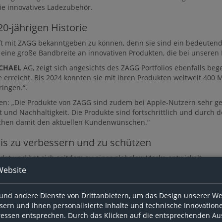
e innovatives Ladezubehör.
20-jährigen Historie
aft mit ZAGG bekanntgeben zu können, denn sie sind ein bedeutende
eine große Bandbreite an innovativen Produkten, die bei unsere
CHAEL
AG, zeigt sich angesichts des ZAGG Portfolios ebenfalls bege
 erreicht. Bis 2024 konnten sie mit ihren Produkten weltweit 400 
ingen.“.
zen: „Die Produkte von ZAGG sind zudem bei Apple-Nutzern sehr ge
 und Nachhaltigkeit. Die Produkte sind fortschrittlich und durch d
echen damit den aktuellen Kundenwünschen.“
is zu verbessern und zu schützen
et und hat sich seitdem zu einer globalen Marke entwickelt.
Website
ne neuartige, fortschrittliche Mobilfunk-Gerätegeneration zu eta
inander in Kontakt treten werden gänzlich ändern wird. Aber für
utzes. Besonders hinsichtlich ihrer großen Displays.
und andere Dienste von Drittanbietern, um das Design unserer We
ssern und Ihnen personalisierte Inhalte und technische Innovatione
nehmen, führten sie als erstes Unternehmen den Displayschutz für
eressen entsprechen. Durch das Klicken auf die entsprechenden A
en. Dank dieser Innovationen und durch strategische Partnerscha