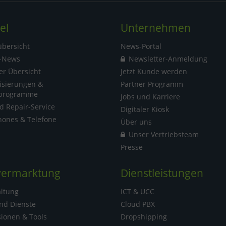
el
Unternehmen
übersicht
News-Portal
t-News
Newsletter-Anmeldung
ler Übersicht
Jetzt Kunde werden
isierungen &
Partner Programm
rprogramme
Jobs und Karriere
 Repair-Service
Digitaler Kiosk
ones & Telefone
Über uns
Unser Vertriebsteam
Presse
vermarktung
Dienstleistungen
altung
ICT & UCC
nd Dienste
Cloud PBX
sionen & Tools
Dropshipping