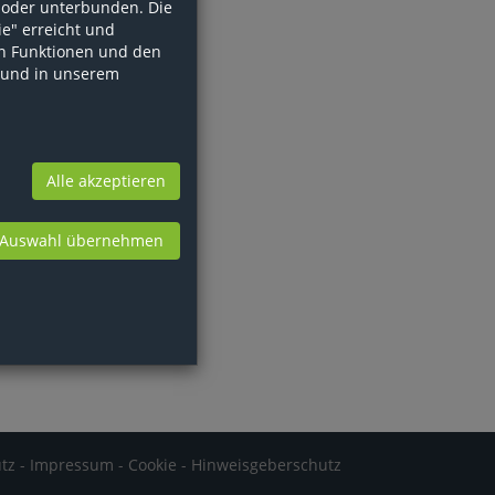
t oder unterbunden. Die
ie" erreicht und
n Funktionen und den
und in unserem
Alle akzeptieren
Auswahl übernehmen
tz
-
Impressum
-
Cookie
-
Hinweisgeberschutz