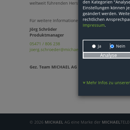
den Kategorien "Analyse
weltweit führenden Hersteller von Handyzubehör.
Einstellungen können je
geändert werden. Weite
rechtlichen Ansprechpa
Für weitere Informationen kontaktieren Sie bitte:
Impressum
.
Jörg Schröder
Produktmanager
05471 / 806 238
Ja
Nein
joerg.schroeder@michael-ag.de
Analyse
Gez. Team MICHAEL AG
Mehr Infos zu unseren
© 2026
MICHAEL
AG eine Marke der
MICHAEL
TEL