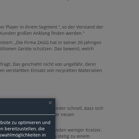
r Player in ihrem Segment.“, so der Vorstand der
n Kunden großen Anklang finden werden.“
istert: „Die Firma ZAGG hat in seiner 20-jährigen
Millionen Geräte schützen. Das beweist, welch
fragt. Das geschieht nicht von ungefähr, denn
en verstärkten Einsatz von recycelten Materialien
×
blieren, erkannten die Gründer schnell, dass sich
 eine sorgenfreie Nutzung der neuen
bsite zu optimieren und
n bereitzustellen, die
 Mobilgeräte ein, sodass Kunden weniger Kratzer,
uswahlmöglichkeiten in
ften entwickelte sich ZAGG stetig zu einem